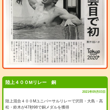
陸上４００Mリレー 銅
2021年09月03日
陸上混合４００Mユニバーサルリレーで沢田・大島・高
松・鈴木が47秒98で銅メダルを獲得