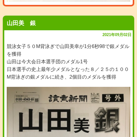
山田美 銀
2021年09月02日
競泳女子５０M背泳ぎで山田美幸が1分6秒98で銀メダル
を獲得
山田は今大会日本選手団のメダル1号
日本選手の史上最年少メダルとなった８／２５の１００
M背泳ぎの銀メダルに続き、2個目のメダルを獲得