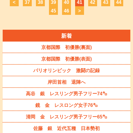
<
37
38
39
40
41
42
43
44
45
46
>
新着
京都国際 初優勝(裏面)
京都国際 初優勝(表面)
パリオリンピック 激闘の記録
岸田首相 退陣へ
高谷 銀 レスリング男子フリー74㌔
鏡 金 レスロング女子76㌔
清岡 金 レスリング男子フリー65㌔
佐藤 銀 近代五種 日本勢初