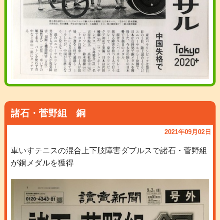
諸石・菅野組 銅
2021年09月02日
車いすテニスの混合上下肢障害ダブルスで諸石・菅野組
が銅メダルを獲得