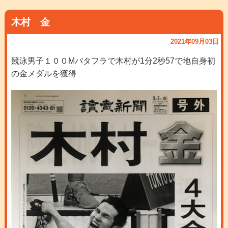
木村 金
2021年09月03日
競泳男子１００Mバタフラで木村が1分2秒57で地自身初
の金メダルを獲得